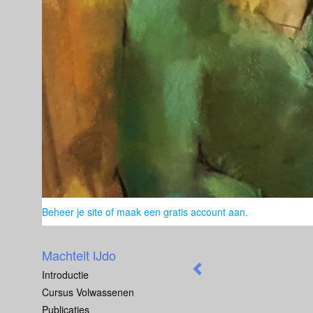
Beheer je site
of
maak een gratis account aan
.
Machtelt IJdo
Introductie
Cursus Volwassenen
Publicaties