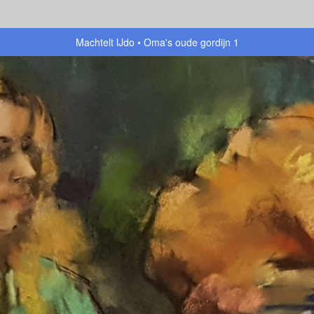
Machtelt IJdo
Oma's oude gordijn 1