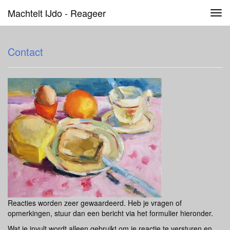
Machtelt IJdo - Reageer
Tog
navi
Contact
Reacties worden zeer gewaardeerd. Heb je vragen of
opmerkingen, stuur dan een bericht via het formulier hieronder.
Wat je invult wordt alleen gebruikt om je reactie te versturen en